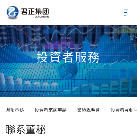
首頁
關于君正
投資者服務
新聞中心
君正產業
投資者關系
證券信息
聯系董秘
投資者來訪申請
業績說明會
投資者互動
信息披露
公司治理
聯系董秘
投資者服務