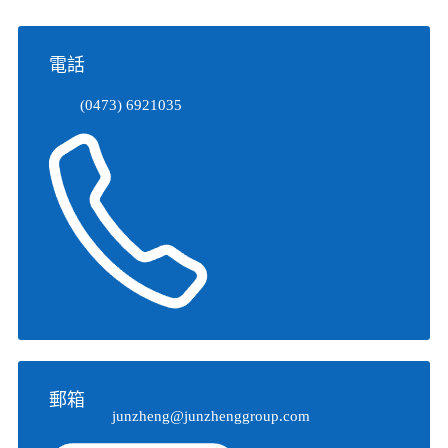
招標采購
電話
人才招聘
(0473) 6921035
可持續發展
郵箱
junzheng@junzhenggroup.com