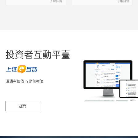
了解詳情
了解詳情
投資者互動平臺
溝通有價值 互動無極限
提問
搜索