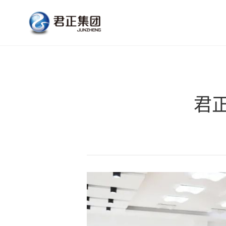
公
氯
君正