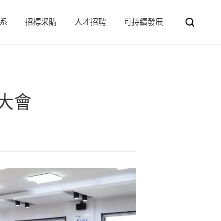
系
招標采購
人才招聘
可持續發展
務
公司治理
采購平臺
集裝罐
招賢納才
投資者服務
招標平臺
碼頭儲罐
學習與發展
環保
質量
大會