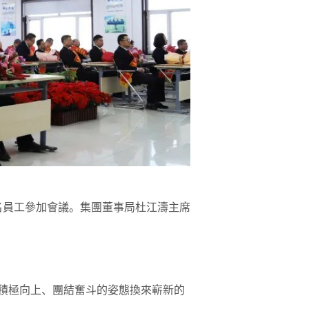
46名員工參加會議。集團董事局杜江濤主席
以積極向上、團結奮斗的姿態換來嶄新的