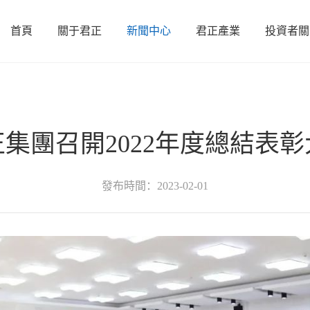
首頁
關于君正
新聞中心
君正產業
投資者關
司概況
堿化工
發展歷程
冶煉
公司新聞
煤焦化
聯系我們
證券信息
黨群動態
礦業
信息披露
電力
船
集團召開2022年度總結表彰
發布時間：2023-02-01