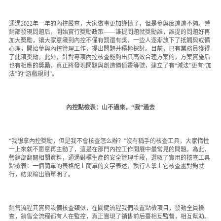
通過2022年一年的內控嚴查，大家做事更加謹慎了，但是參與度遠遠不夠。營
銷部發現問題后，開始實行獎勵政策——誰提問題就獎勵誰，誰提的問題好再
加大獎勵，讓大家意識到內控不僅有罰還有獎，一些人逐漸放下了抵觸與戒備
心理，開始參與內控管理工作，提出問題并積極探討。目前，已有業務員獲得
了此項獎勵。此外，針對專項內控核查能夠出具高效合理方案的，方案實施后
也有相應的獎勵，真正將發現問題與創造價值畫等號，建立了有“減法”更有“加
法”的“游戲規則”。
內控點檢表：山不過來，“我”過去
“我想拿內控獎勵，但是我不會核查怎么辦？”沒有稱手的核查工具，大家惰性
一上來就不愿意再主動了，這是在部門內控工作開展中最常見的問題。為此，
營銷部翻閱相關資料，通過對標生產的安全管理手段，選取了實用的核查工具
點檢表：一個簡單的表格配上簡單的文字表述，執行人拿上它核查畫對鉤就
行，結果輸出簡單明了。
銷售流程其實與設備核查類似，在關鍵流程我們設置點檢項目，發動全員檢
查，銷售全流程都有人在監控，真正實現了銷售前后臺相互監督，相互幫助。