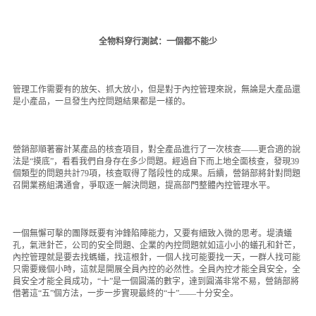
全物料穿行測試：一個都不能少
管理工作需要有的放矢、抓大放小，但是對于內控管理來說，無論是大產品還
是小產品，一旦發生內控問題結果都是一樣的。
營銷部順著審計某產品的核查項目，對全產品進行了一次核查——更合適的說
法是“摸底”，看看我們自身存在多少問題。經過自下而上地全面核查，發現39
個類型的問題共計79項，核查取得了階段性的成果。后續，營銷部將針對問題
召開業務組溝通會，爭取逐一解決問題，提高部門整體內控管理水平。
一個無懈可擊的團隊既要有沖鋒陷陣能力，又要有細致入微的思考。堤潰蟻
孔，氣泄針芒，公司的安全問題、企業的內控問題就如這小小的蟻孔和針芒，
內控管理就是要去找螞蟻，找這根針，一個人找可能要找一天，一群人找可能
只需要幾個小時，這就是開展全員內控的必然性。全員內控才能全員安全，全
員安全才能全員成功，“十”是一個圓滿的數字，達到圓滿非常不易，營銷部將
借著這“五”個方法，一步一步實現最終的“十”——十分安全。