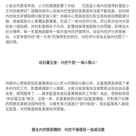
人才招聘
小張合同異常率高、小王的業務影響了月結……究竟是小張內控做得好還是小
王內控做得好？隨著供銷中心各級內控管理核查廣度和深度不斷拓展，如何將
可持續發展
內控綜合評價指標分解至個人呢？供銷中心營銷部首先對全部核查指標篩選分
類，根據風險大小單獨設置權重，形成了一張內控評分表。評分表涉及內外部
核查15項指標，并針對業務先于合同、影響結賬等風險較大的問題，酌情加大
扣分標準，每一名業務員都有一個月度內控評價得分。自從內控評分表實施
后，大家爭做內控“榜一大哥”的激情愈加熱烈，內控評分表為全員內控開了一
個好頭。
前后臺互查：內控不是“一個人戰斗”
供銷中心營銷部前后臺業務自2022年10月開始分離以來，后臺業務員承擔了更
多的內控工作，對業務環節介入跟蹤，大部分核查報告及預警單全部出自后臺
核查，那問題來了——誰來監督核查后臺業務員的工作呢？為此，營銷部采取
“前后臺互查”辦法，這樣一來，前臺業務員也履行起監督職能，針對客戶反饋
的問題及業務流程時效性、正確性等方面進行“穿行檢查”，前后臺業務人員相
互監督，共同推進銷售業務有序開展。
健全內控獎罰機制：內控不僅僅是一道減法題