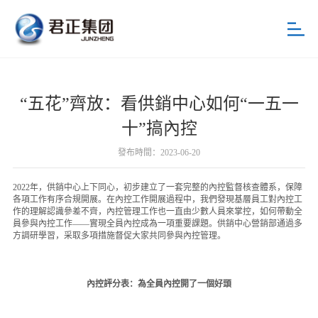
首頁
“五花”齊放：看供銷中心如何“一五一
關于君正
十”搞內控
新聞中心
發布時間：2023-06-20
公司新聞
2022年，供銷中心上下同心，初步建立了一套完整的內控監督核查體系，保障
各項工作有序合規開展。在內控工作開展過程中，我們發現基層員工對內控工
黨群動態
作的理解認識參差不齊，內控管理工作也一直由少數人員來掌控，如何帶動全
員參與內控工作——實現全員內控成為一項重要課題。供銷中心營銷部通過多
君正產業
方調研學習，采取多項措施督促大家共同參與內控管理。
投資者關系
內控評分表：為全員內控開了一個好頭
招標采購