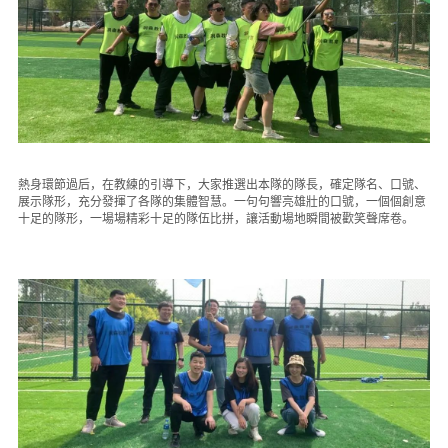
熱身環節過后，在教練的引導下，大家推選出本隊的隊長，確定隊名、口號、
展示隊形，充分發揮了各隊的集體智慧。一句句響亮雄壯的口號，一個個創意
十足的隊形，一場場精彩十足的隊伍比拼，讓活動場地瞬間被歡笑聲席卷。