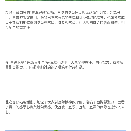
趁熱打鐵開展的“蒙眼敲鼓”活動，各隊的隊員們集思廣益商討對策、討論分
工，尋求游戲突破口，激發出團隊高昂的熱情和拼搏進取的精神，也讓各隊成
員更加深刻地體會到隊員與隊員、隊長與隊員、個人與團隊之間唇齒相依、相
互配合的重要性。
在“極速追擊”“飛盤嘉年華”等游戲互動中，大家全神貫注、同心協力，各隊成
員配合默契，用心將小組討論的游戲策略付諸行動。
此次團建拓展活動，加深了大家對團隊精神的理解，增強了團隊凝聚力，激發
了員工的感恩心與集體榮譽感，使互敬、互學、互幫、互贏的團隊理念深入人
心。