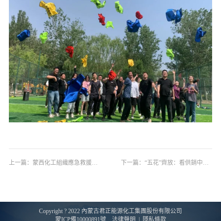
上一篇：
蒙西化工組織應急救援技能比武大賽
下一篇：
“五花”齊放：看供銷中心如何“一五一十”搞內控
搜索
Copyright ? 2022 內蒙古君正能源化工集團股份有限公司
蒙ICP備10000891號
法律聲明
|
隱私條款