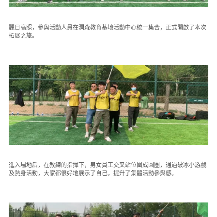
人才招聘
可持續發展
麗日高照，參與活動人員在潤森教育基地活動中心統一集合，正式開啟了本次
拓展之旅。
進入場地后，在教練的指揮下，男女員工交叉站位圍成圓圈，通過破冰小游戲
及熱身活動，大家都很好地展示了自己，提升了集體活動參與感。