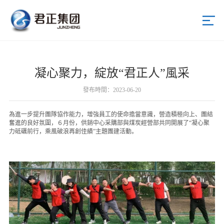
首頁
凝心聚力，綻放“君正人”風采
關于君正
發布時間：2023-06-20
新聞中心
為進一步提升團隊協作能力，增強員工的使命擔當意識，營造積極向上、團結
奮進的良好氛圍，６月份，供銷中心采購部與煤炭經營部共同開展了“凝心聚
公司新聞
力砥礪前行，乘風破浪再創佳績”主題團建活動。
黨群動態
君正產業
投資者關系
招標采購